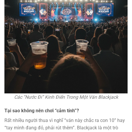
Các “Nước Đi” Kinh Điển Trong Một Ván Blackjack
Tại sao không nên chơi “cảm tính”?
Rất nhiều người thua vì nghĩ “ván này chắc ra con 10” hay
“tay mình đang đỏ, phải rút thêm”. Blackjack là một trò