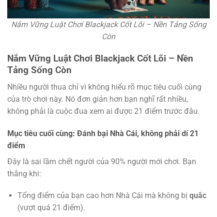
Nắm Vững Luật Chơi Blackjack Cốt Lõi – Nền Tảng Sống
Còn
Nắm Vững Luật Chơi Blackjack Cốt Lõi – Nền
Tảng Sống Còn
Nhiều người thua chỉ vì không hiểu rõ mục tiêu cuối cùng
của trò chơi này. Nó đơn giản hơn bạn nghĩ rất nhiều,
không phải là cuộc đua xem ai được 21 điểm trước đâu.
Mục tiêu cuối cùng: Đánh bại Nhà Cái, không phải dí 21
điểm
Đây là sai lầm chết người của 90% người mới chơi. Bạn
thắng khi:
Tổng điểm của bạn cao hơn Nhà Cái mà không bị
quắc
(vượt quá 21 điểm).