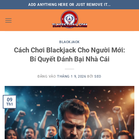
Bỏ
ADD ANYTHING HERE OR JUST REMOVE IT...
qua
nội
dung
BLACKJACK
Cách Chơi Blackjack Cho Người Mới:
Bí Quyết Đánh Bại Nhà Cái
ĐĂNG VÀO
THÁNG 1 9, 2026
BỞI
SEO
09
Th1