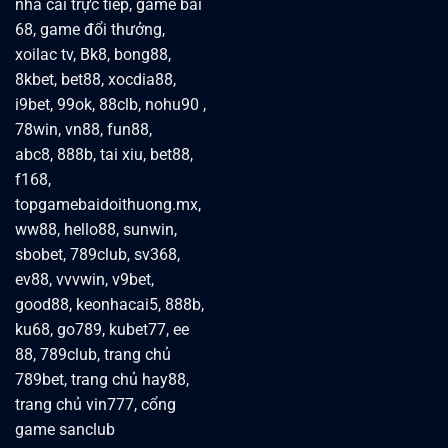
nhà cái trực tiếp
,
game bài
68
,
game đổi thưởng
,
xoilac tv
,
Bk8
,
bong88
,
8kbet
,
bet88
,
xocdia88
,
i9bet
,
99ok
,
88clb
,
nohu90
,
78win
,
vn88
,
fun88
,
abc8
,
888b
,
tai xiu
,
bet88
,
f168
,
topgamebaidoithuong.mx
,
ww88
,
hello88
,
sunwin
,
sbobet
,
789club
,
sv368
,
ev88
,
vvvwin
,
v9bet
,
good88
,
keonhacai5
,
888b
,
ku68
,
go789
,
kubet77
,
ee
88
,
789club
,
trang chủ
789bet
,
trang chủ hay88
,
trang chủ vin777
,
cổng
game sanclub