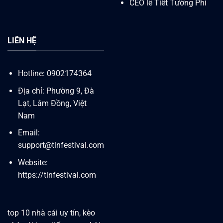
CEO lê Tiết Tường Phi
LIÊN HỆ
Hotline: 0902174364
Địa chỉ: Phường 9, Đà
Lạt, Lâm Đồng, Việt
Nam
Email:
support@tlnfestival.com
Website:
https://tlnfestival.com
top 10 nhà cái uy tín
,
kèo