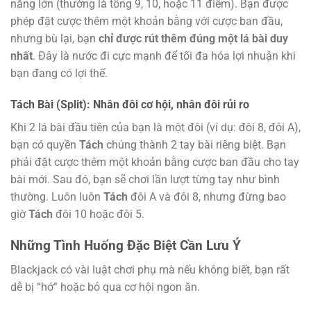
năng lớn (thường là tổng 9, 10, hoặc 11 điểm). Bạn được
phép đặt cược thêm một khoản bằng với cược ban đầu,
nhưng bù lại, bạn
chỉ được rút thêm đúng một lá bài duy
nhất
. Đây là nước đi cực mạnh để tối đa hóa lợi nhuận khi
bạn đang có lợi thế.
Tách Bài (Split): Nhân đôi cơ hội, nhân đôi rủi ro
Khi 2 lá bài đầu tiên của bạn là một đôi (ví dụ: đôi 8, đôi A),
bạn có quyền
Tách
chúng thành 2 tay bài riêng biệt. Bạn
phải đặt cược thêm một khoản bằng cược ban đầu cho tay
bài mới. Sau đó, bạn sẽ chơi lần lượt từng tay như bình
thường. Luôn luôn
Tách
đôi A và đôi 8, nhưng đừng bao
giờ
Tách
đôi 10 hoặc đôi 5.
Những Tình Huống Đặc Biệt Cần Lưu Ý
Blackjack có vài luật chơi phụ mà nếu không biết, bạn rất
dễ bị “hớ” hoặc bỏ qua cơ hội ngon ăn.