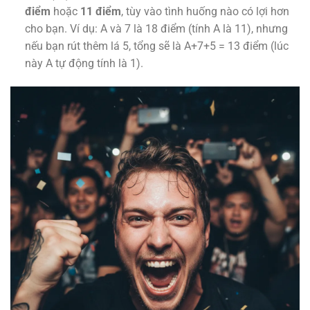
điểm
hoặc
11 điểm
, tùy vào tình huống nào có lợi hơn
cho bạn. Ví dụ: A và 7 là 18 điểm (tính A là 11), nhưng
nếu bạn rút thêm lá 5, tổng sẽ là A+7+5 = 13 điểm (lúc
này A tự động tính là 1).