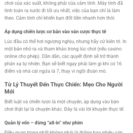
chơi của xác suất, không phải của cảm tính. Máy tính đã
tính toán ra nước đi tối ưu nhất, việc của bạn chỉ là làm
theo. Cảm tính chỉ khiến bạn đốt tiền nhanh hơn thôi.
Áp dụng chiến lược cơ bản vào ván cược thực tế
Lúc đầu có thể hơi ngượng nghịu, nhưng hãy cứ kiên trì. In
một bản nhỏ ra và tham khảo trong lúc chơi (nếu casino
online cho phép). Dần dần, các quyết định sẽ trở thành
phản xạ tự nhiên. Bạn sẽ biết ngay phải làm gì khi có 16
điểm và nhà cái ngửa lá 7, thay vì ngồi đoán mò.
Từ Lý Thuyết Đến Thực Chiến: Mẹo Cho Người
Mới
Biết luật và chiến lược là một chuyện, áp dụng vào bàn
chơi thật lại là chuyện khác. Đây là vài lời khuyên thực tế.
Quản lý vốn – đừng “all-in” như phim
Điều quan trọng nhất không phải là thắng bao nhiêu ván,