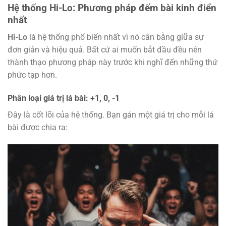
Hệ thống Hi-Lo: Phương pháp đếm bài kinh điển
nhất
Hi-Lo
là hệ thống phổ biến nhất vì nó cân bằng giữa sự
đơn giản và hiệu quả. Bất cứ ai muốn bắt đầu đều nên
thành thạo phương pháp này trước khi nghĩ đến những thứ
phức tạp hơn.
Phân loại giá trị lá bài: +1, 0, -1
Đây là cốt lõi của hệ thống. Bạn gán một giá trị cho mỗi lá
bài được chia ra: