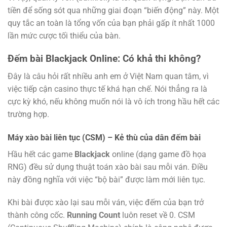
tiền để sống sót qua những giai đoạn “biến động” này. Một
quy tắc an toàn là tổng vốn của bạn phải gấp ít nhất 1000
lần mức cược tối thiểu của bàn.
Đếm bài Blackjack Online: Có khả thi không?
Đây là câu hỏi rất nhiều anh em ở Việt Nam quan tâm, vì
việc tiếp cận casino thực tế khá hạn chế. Nói thẳng ra là
cực kỳ khó, nếu không muốn nói là vô ích trong hầu hết các
trường hợp.
Máy xào bài liên tục (CSM) – Kẻ thù của dân đếm bài
Hầu hết các game
Blackjack
online (dạng game đồ họa
RNG) đều sử dụng thuật toán xào bài sau mỗi ván. Điều
này đồng nghĩa với việc “bộ bài” được làm mới liên tục.
Khi bài được xào lại sau mỗi ván, việc đếm của bạn trở
thành công cốc.
Running Count
luôn reset về 0. CSM