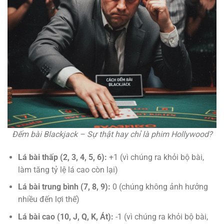
Đếm bài Blackjack – Sự thật hay chỉ là phim Hollywood?
Lá bài thấp (2, 3, 4, 5, 6):
+1 (vì chúng ra khỏi bộ bài,
làm tăng tỷ lệ lá cao còn lại)
Lá bài trung bình (7, 8, 9):
0 (chúng không ảnh hưởng
nhiều đến lợi thế)
Lá bài cao (10, J, Q, K, Át):
-1 (vì chúng ra khỏi bộ bài,