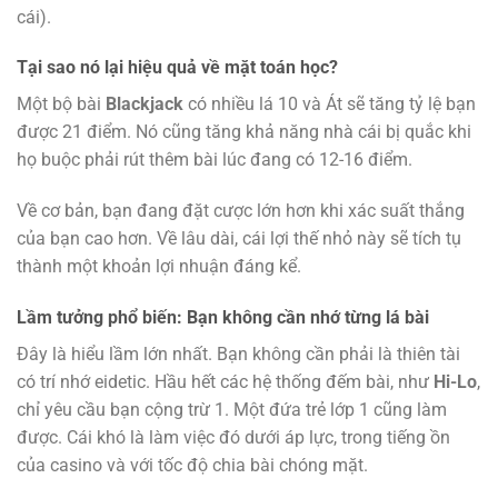
cái).
Tại sao nó lại hiệu quả về mặt toán học?
Một bộ bài
Blackjack
có nhiều lá 10 và Át sẽ tăng tỷ lệ bạn
được 21 điểm. Nó cũng tăng khả năng nhà cái bị quắc khi
họ buộc phải rút thêm bài lúc đang có 12-16 điểm.
Về cơ bản, bạn đang đặt cược lớn hơn khi xác suất thắng
của bạn cao hơn. Về lâu dài, cái lợi thế nhỏ này sẽ tích tụ
thành một khoản lợi nhuận đáng kể.
Lầm tưởng phổ biến: Bạn không cần nhớ từng lá bài
Đây là hiểu lầm lớn nhất. Bạn không cần phải là thiên tài
có trí nhớ eidetic. Hầu hết các hệ thống đếm bài, như
Hi-Lo
,
chỉ yêu cầu bạn cộng trừ 1. Một đứa trẻ lớp 1 cũng làm
được. Cái khó là làm việc đó dưới áp lực, trong tiếng ồn
của casino và với tốc độ chia bài chóng mặt.