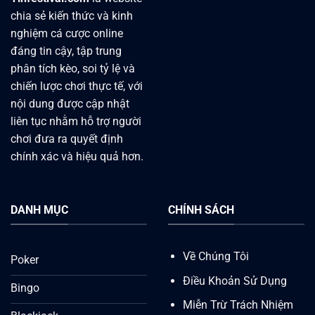
chia sẻ kiến thức và kinh
nghiệm cá cược online
đáng tin cậy, tập trung
phân tích kèo, soi tỷ lệ và
chiến lược chơi thực tế, với
nội dung được cập nhật
liên tục nhằm hỗ trợ người
chơi đưa ra quyết định
chính xác và hiệu quả hơn.
DANH MỤC
CHÍNH SÁCH
Về Chúng Tôi
Poker
Điều Khoản Sử Dụng
Bingo
Miễn Trừ Trách Nhiệm