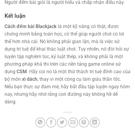
Người đếm bài giỏi là người hiểu và chấp nhận điều này.
Kết luận
Cách đếm bài Blackjack
là một kỹ năng có thật, được
chứng minh bằng toán học, có thể giúp người chơi có lợi
thế hơn nhà cái. Nó không phải gian lận, mà là việc sử
dụng trí tuệ để khai thác luật chơi. Tuy nhiên, nó đòi hỏi sự
luyện tập nghiêm túc, kỷ luật thép, và không phải là một
phương pháp khả thi trên các nền tảng game online sử
dụng
CSM
. Hãy coi nó là một thử thách trí tuệ đỉnh cao của
bộ môn
xì dách
, thay vì một công cụ làm giàu thần tốc.
Nếu bạn thực sự đam mê, hãy bắt đầu tập luyện ngay hôm
nay, nhưng hãy nhớ rằng con đường này không hề dễ
dàng.