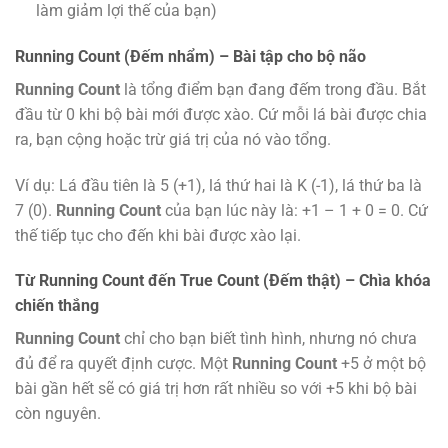
làm giảm lợi thế của bạn)
Running Count (Đếm nhẩm) – Bài tập cho bộ não
Running Count
là tổng điểm bạn đang đếm trong đầu. Bắt
đầu từ 0 khi bộ bài mới được xào. Cứ mỗi lá bài được chia
ra, bạn cộng hoặc trừ giá trị của nó vào tổng.
Ví dụ: Lá đầu tiên là 5 (+1), lá thứ hai là K (-1), lá thứ ba là
7 (0).
Running Count
của bạn lúc này là: +1 – 1 + 0 = 0. Cứ
thế tiếp tục cho đến khi bài được xào lại.
Từ Running Count đến True Count (Đếm thật) – Chìa khóa
chiến thắng
Running Count
chỉ cho bạn biết tình hình, nhưng nó chưa
đủ để ra quyết định cược. Một
Running Count
+5 ở một bộ
bài gần hết sẽ có giá trị hơn rất nhiều so với +5 khi bộ bài
còn nguyên.