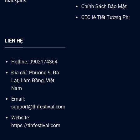
Blackjack
Chính Sách Bảo Mật
CEO lê Tiết Tường Phi
LIÊN HỆ
Hotline: 0902174364
Địa chỉ: Phường 9, Đà
Lạt, Lâm Đồng, Việt
Nam
Email:
support@tlnfestival.com
Website:
https://tlnfestival.com