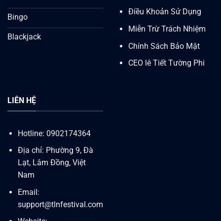
Điều Khoản Sử Dụng
Bingo
Miễn Trừ Trách Nhiệm
Blackjack
Chính Sách Bảo Mật
CEO lê Tiết Tường Phi
LIÊN HỆ
Hotline: 0902174364
Địa chỉ: Phường 9, Đà
Lạt, Lâm Đồng, Việt
Nam
Email:
support@tlnfestival.com