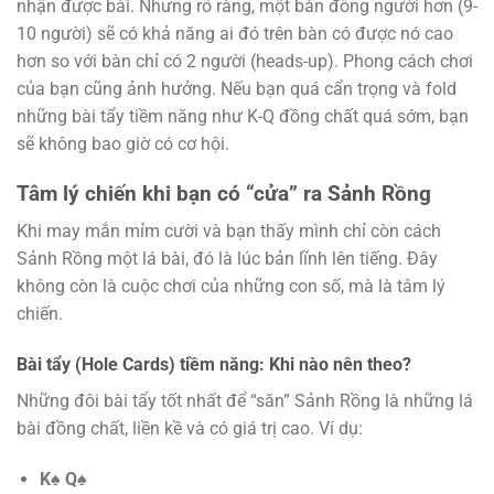
nhận được bài. Nhưng rõ ràng, một bàn đông người hơn (9-
10 người) sẽ có khả năng ai đó trên bàn có được nó cao
hơn so với bàn chỉ có 2 người (heads-up). Phong cách chơi
của bạn cũng ảnh hưởng. Nếu bạn quá cẩn trọng và fold
những bài tẩy tiềm năng như K-Q đồng chất quá sớm, bạn
sẽ không bao giờ có cơ hội.
Tâm lý chiến khi bạn có “cửa” ra Sảnh Rồng
Khi may mắn mỉm cười và bạn thấy mình chỉ còn cách
Sảnh Rồng một lá bài, đó là lúc bản lĩnh lên tiếng. Đây
không còn là cuộc chơi của những con số, mà là tâm lý
chiến.
Bài tẩy (Hole Cards) tiềm năng: Khi nào nên theo?
Những đôi bài tẩy tốt nhất để “săn” Sảnh Rồng là những lá
bài đồng chất, liền kề và có giá trị cao. Ví dụ:
K♠️ Q♠️