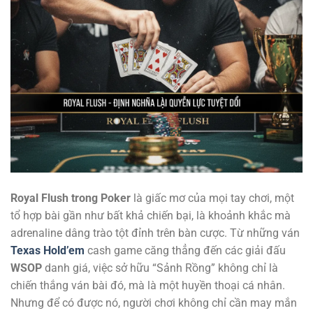
Royal Flush trong Poker
là giấc mơ của mọi tay chơi, một
tổ hợp bài gần như bất khả chiến bại, là khoảnh khắc mà
adrenaline dâng trào tột đỉnh trên bàn cược. Từ những ván
Texas Hold’em
cash game căng thẳng đến các giải đấu
WSOP
danh giá, việc sở hữu “Sảnh Rồng” không chỉ là
chiến thắng ván bài đó, mà là một huyền thoại cá nhân.
Nhưng để có được nó, người chơi không chỉ cần may mắn