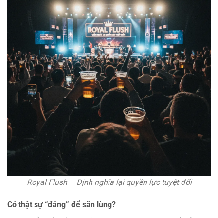
Royal Flush – Định nghĩa lại quyền lực tuyệt đối
Có thật sự “đáng” để săn lùng?