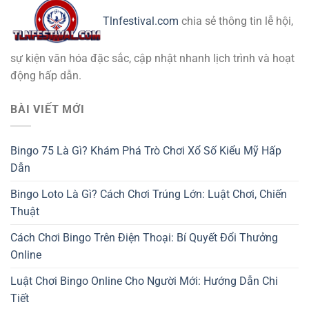
Tlnfestival.com
chia sẻ thông tin lễ hội,
sự kiện văn hóa đặc sắc, cập nhật nhanh lịch trình và hoạt
động hấp dẫn.
BÀI VIẾT MỚI
Bingo 75 Là Gì? Khám Phá Trò Chơi Xổ Số Kiểu Mỹ Hấp
Dẫn
Bingo Loto Là Gì? Cách Chơi Trúng Lớn: Luật Chơi, Chiến
Thuật
Cách Chơi Bingo Trên Điện Thoại: Bí Quyết Đổi Thưởng
Online
Luật Chơi Bingo Online Cho Người Mới: Hướng Dẫn Chi
Tiết