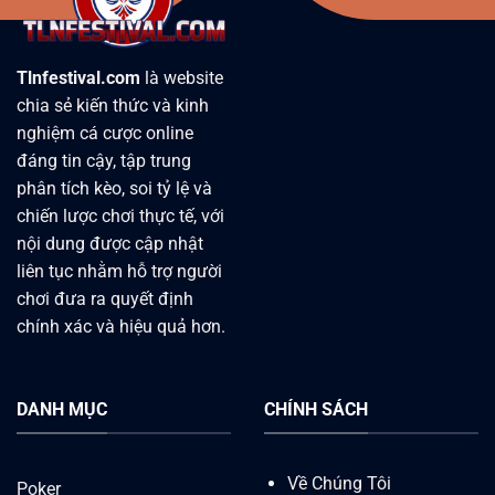
Tlnfestival.com
là website
chia sẻ kiến thức và kinh
nghiệm cá cược online
đáng tin cậy, tập trung
phân tích kèo, soi tỷ lệ và
chiến lược chơi thực tế, với
nội dung được cập nhật
liên tục nhằm hỗ trợ người
chơi đưa ra quyết định
chính xác và hiệu quả hơn.
DANH MỤC
CHÍNH SÁCH
Về Chúng Tôi
Poker