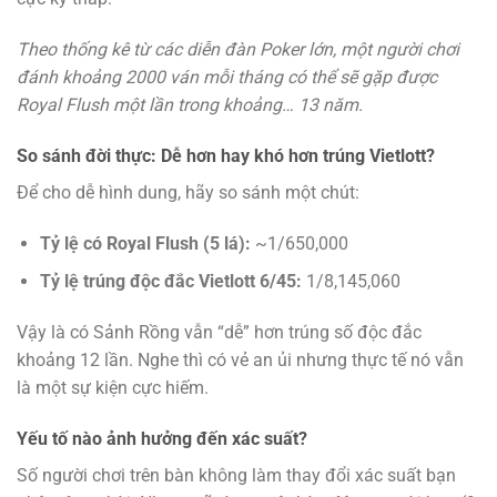
Theo thống kê từ các diễn đàn Poker lớn, một người chơi
đánh khoảng 2000 ván mỗi tháng có thể sẽ gặp được
Royal Flush một lần trong khoảng… 13 năm.
So sánh đời thực: Dễ hơn hay khó hơn trúng Vietlott?
Để cho dễ hình dung, hãy so sánh một chút:
Tỷ lệ có Royal Flush (5 lá):
~1/650,000
Tỷ lệ trúng độc đắc Vietlott 6/45:
1/8,145,060
Vậy là có Sảnh Rồng vẫn “dễ” hơn trúng số độc đắc
khoảng 12 lần. Nghe thì có vẻ an ủi nhưng thực tế nó vẫn
là một sự kiện cực hiếm.
Yếu tố nào ảnh hưởng đến xác suất?
Số người chơi trên bàn không làm thay đổi xác suất bạn