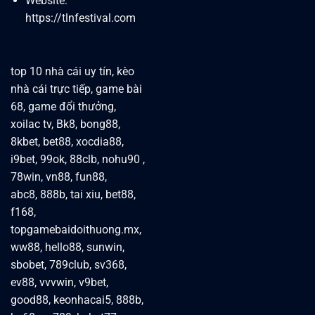
Website:
https://tlnfestival.com
top 10 nhà cái uy tín
,
kèo
nhà cái trực tiếp
,
game bài
68
,
game đổi thưởng
,
xoilac tv
,
Bk8
,
bong88
,
8kbet
,
bet88
,
xocdia88
,
i9bet
,
99ok
,
88clb
,
nohu90
,
78win
,
vn88
,
fun88
,
abc8
,
888b
,
tai xiu
,
bet88
,
f168
,
topgamebaidoithuong.mx
,
ww88
,
hello88
,
sunwin
,
sbobet
,
789club
,
sv368
,
ev88
,
vvvwin
,
v9bet
,
good88
,
keonhacai5
,
888b
,