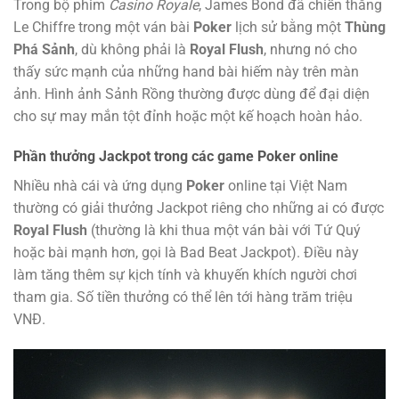
Trong bộ phim
Casino Royale
, James Bond đã chiến thắng
Le Chiffre trong một ván bài
Poker
lịch sử bằng một
Thùng
Phá Sảnh
, dù không phải là
Royal Flush
, nhưng nó cho
thấy sức mạnh của những hand bài hiếm này trên màn
ảnh. Hình ảnh Sảnh Rồng thường được dùng để đại diện
cho sự may mắn tột đỉnh hoặc một kế hoạch hoàn hảo.
Phần thưởng Jackpot trong các game Poker online
Nhiều nhà cái và ứng dụng
Poker
online tại Việt Nam
thường có giải thưởng Jackpot riêng cho những ai có được
Royal Flush
(thường là khi thua một ván bài với Tứ Quý
hoặc bài mạnh hơn, gọi là Bad Beat Jackpot). Điều này
làm tăng thêm sự kịch tính và khuyến khích người chơi
tham gia. Số tiền thưởng có thể lên tới hàng trăm triệu
VNĐ.